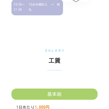
20:50～
10分日報記入 → 終
21:00
礼
ＳＡＬＡＲＹ
工賃
基本給
1日あたり
1,000円